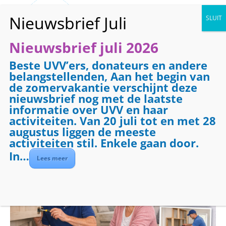
Nieuwsbrief juli 2026
Beste UVV’ers, donateurs en andere
« Alle Evenementen
belangstellenden, Aan het begin van
de zomervakantie verschijnt deze
Evenementenreeks:
Klussendienst
nieuwsbrief nog met de laatste
Klussendienst
informatie over UVV en haar
activiteiten. Van 20 juli tot en met 28
augustus liggen de meeste
oktober 23 @ 09:00
-
17:00
activiteiten stil. Enkele gaan door.
In…
Lees meer