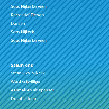
Soos Nijkerkerveen
Recreatief Fietsen
Dansen
Soos Nijkerk
Soos Nijkerkerveen
Steun ons
Steun UVV Nijkerk
Word vrijwilliger
Aanmelden als sponsor
Donatie doen