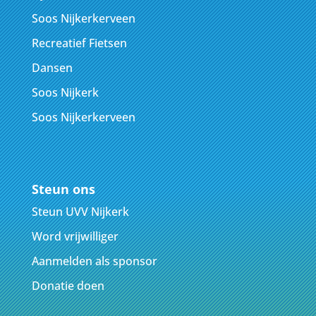
Soos Nijkerkerveen
Recreatief Fietsen
Dansen
Soos Nijkerk
Soos Nijkerkerveen
Steun ons
Steun UVV Nijkerk
Word vrijwilliger
Aanmelden als sponsor
Donatie doen