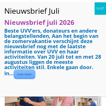
Nieuwsbrief juli 2026
Beste UVV’ers, donateurs en andere
« Alle Evenementen
belangstellenden, Aan het begin van
de zomervakantie verschijnt deze
Evenementenreeks:
Klussendienst
nieuwsbrief nog met de laatste
Klussendienst
informatie over UVV en haar
activiteiten. Van 20 juli tot en met 28
augustus liggen de meeste
augustus 31 @ 09:00
-
17:00
activiteiten stil. Enkele gaan door.
In…
Lees meer