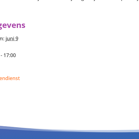
gevens
m:
juni 9
 - 17:00
endienst