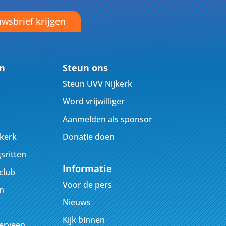
wsbrief krijgen
en
Steun ons
Steun UVV Nijkerk
Word vrijwilliger
Aanmelden als sponsor
jkerk
Donatie doen
sritten
Informatie
club
Voor de pers
n
Nieuws
Kijk binnen
kerveen