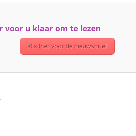
 voor u klaar om te lezen
ME
ACTIVITEITEN
DIENSTEN
OVER UVV
Klik hier voor de nieuwsbrief
t