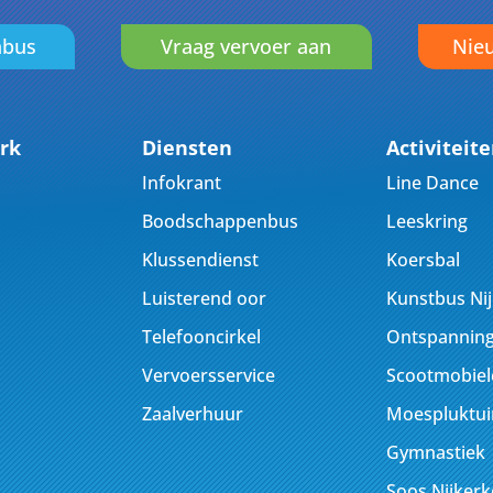
nbus
Vraag vervoer aan
Nieu
rk
Diensten
Activiteit
Infokrant
Line Dance
Boodschappenbus
Leeskring
Klussendienst
Koersbal
Luisterend oor
Kunstbus Ni
Telefooncirkel
Ontspanning
Vervoersservice
Scootmobiel
Zaalverhuur
Moespluktui
Gymnastiek
Soos Nijker