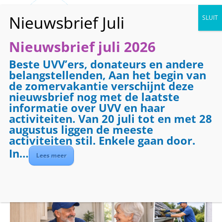
Nieuwsbrief juli 2026
Beste UVV’ers, donateurs en andere
« Alle Evenementen
belangstellenden, Aan het begin van
de zomervakantie verschijnt deze
Dit evenement is voorbij.
nieuwsbrief nog met de laatste
informatie over UVV en haar
activiteiten. Van 20 juli tot en met 28
Evenementenreeks:
Klussendienst
augustus liggen de meeste
Klussendienst
activiteiten stil. Enkele gaan door.
In…
Lees meer
mei 11 @ 09:00
-
17:00