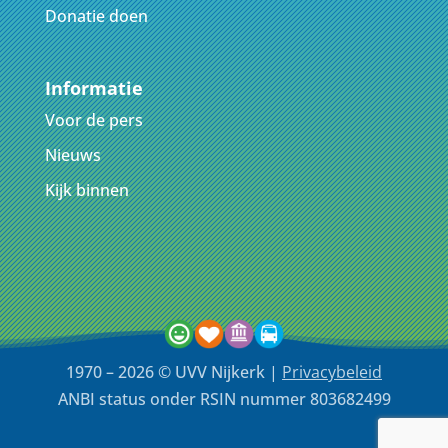
Donatie doen
Informatie
Voor de pers
Nieuws
Kijk binnen
1970 – 2026 © UVV Nijkerk |
Privacybeleid
ANBI status onder RSIN nummer 803682499