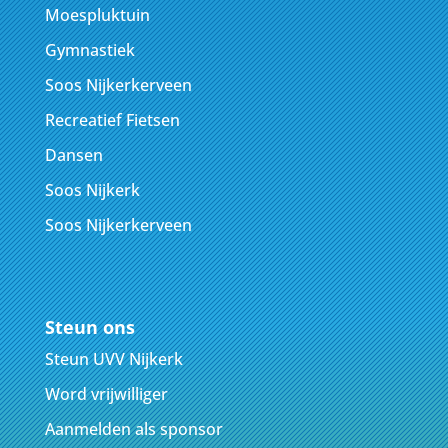
Moespluktuin
Gymnastiek
Soos Nijkerkerveen
Recreatief Fietsen
Dansen
Soos Nijkerk
Soos Nijkerkerveen
Steun ons
Steun UVV Nijkerk
Word vrijwilliger
Aanmelden als sponsor