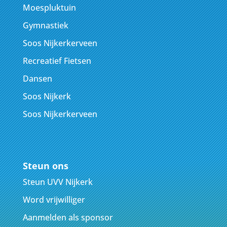
Moespluktuin
Gymnastiek
Soos Nijkerkerveen
Recreatief Fietsen
Dansen
Soos Nijkerk
Soos Nijkerkerveen
Steun ons
Steun UVV Nijkerk
Word vrijwilliger
Aanmelden als sponsor