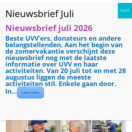
Nieuwsbrief juli 2026
Beste UVV’ers, donateurs en andere
« Alle Evenementen
belangstellenden, Aan het begin van
de zomervakantie verschijnt deze
Dit evenement is voorbij.
nieuwsbrief nog met de laatste
informatie over UVV en haar
activiteiten. Van 20 juli tot en met 28
Evenementenreeks:
Klussendienst
augustus liggen de meeste
Klussendienst
activiteiten stil. Enkele gaan door.
In…
Lees meer
april 15 @ 09:00
-
17:00