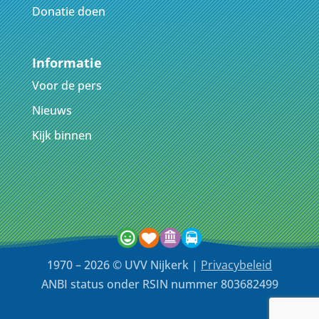
Donatie doen
Informatie
Voor de pers
Nieuws
Kijk binnen
1970 – 2026 © UVV Nijkerk |
Privacybeleid
ANBI status onder RSIN nummer 803682499