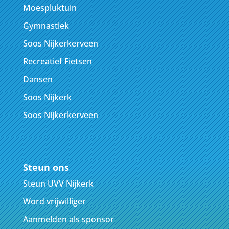
Moespluktuin
Gymnastiek
Soos Nijkerkerveen
Recreatief Fietsen
Dansen
Soos Nijkerk
Soos Nijkerkerveen
Steun ons
Steun UVV Nijkerk
Word vrijwilliger
Aanmelden als sponsor