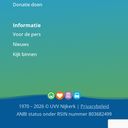
Donatie doen
Informatie
Voor de pers
Nieuws
Kijk binnen
1970 – 2026 © UVV Nijkerk |
Privacybeleid
ANBI status onder RSIN nummer 803682499