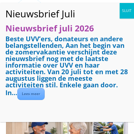
Nieuwsbrief juli 2026
Beste UVV’ers, donateurs en andere
« Alle Evenementen
belangstellenden, Aan het begin van
de zomervakantie verschijnt deze
Dit evenement is voorbij.
nieuwsbrief nog met de laatste
informatie over UVV en haar
activiteiten. Van 20 juli tot en met 28
Evenementenreeks:
Klussendienst
augustus liggen de meeste
Klussendienst
activiteiten stil. Enkele gaan door.
In…
Lees meer
april 6 @ 09:00
-
17:00