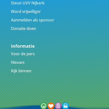
Steun UVV Nijkerk
Word vrijwilliger
Aanmelden als sponsor
Donatie doen
Informatie
Voor de pers
Nieuws
Kijk binnen