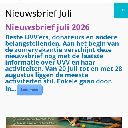
Nieuwsbrief juli 2026
Beste UVV’ers, donateurs en andere
« Alle Evenementen
belangstellenden, Aan het begin van
de zomervakantie verschijnt deze
Evenementenreeks:
Biljarten
nieuwsbrief nog met de laatste
Biljarten middag
informatie over UVV en haar
activiteiten. Van 20 juli tot en met 28
augustus liggen de meeste
november 3 @ 13:00
-
16:00
activiteiten stil. Enkele gaan door.
In…
Lees meer