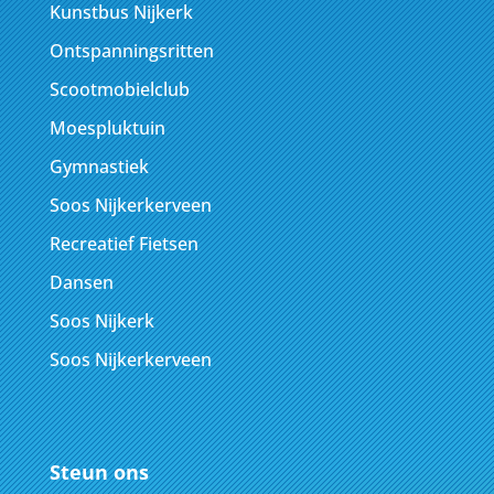
Kunstbus Nijkerk
Ontspanningsritten
Scootmobielclub
Moespluktuin
Gymnastiek
Soos Nijkerkerveen
Recreatief Fietsen
Dansen
Soos Nijkerk
Soos Nijkerkerveen
Steun ons