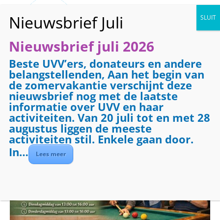
Nieuwsbrief juli 2026
Beste UVV’ers, donateurs en andere
« Alle Evenementen
belangstellenden, Aan het begin van
de zomervakantie verschijnt deze
Evenementenreeks:
Biljarten
nieuwsbrief nog met de laatste
Biljarten
informatie over UVV en haar
activiteiten. Van 20 juli tot en met 28
augustus liggen de meeste
16 februari 2027 @ 09:00
-
12:00
activiteiten stil. Enkele gaan door.
In…
Lees meer