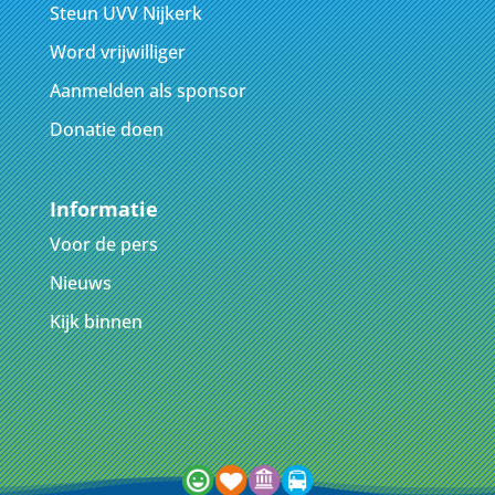
Steun UVV Nijkerk
Word vrijwilliger
Aanmelden als sponsor
Donatie doen
Informatie
Voor de pers
Nieuws
Kijk binnen