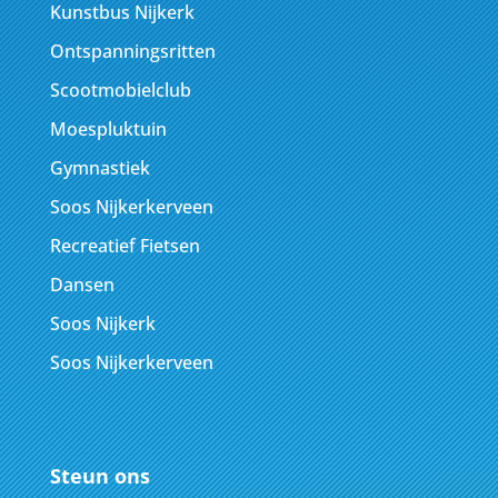
Kunstbus Nijkerk
Ontspanningsritten
Scootmobielclub
Moespluktuin
Gymnastiek
Soos Nijkerkerveen
Recreatief Fietsen
Dansen
Soos Nijkerk
Soos Nijkerkerveen
Steun ons