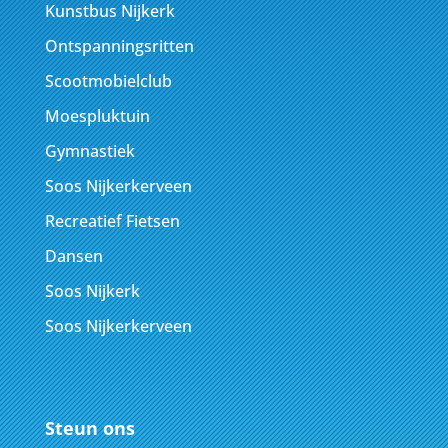
Kunstbus Nijkerk
Ontspanningsritten
Scootmobielclub
Moespluktuin
Gymnastiek
Soos Nijkerkerveen
Recreatief Fietsen
Dansen
Soos Nijkerk
Soos Nijkerkerveen
Steun ons