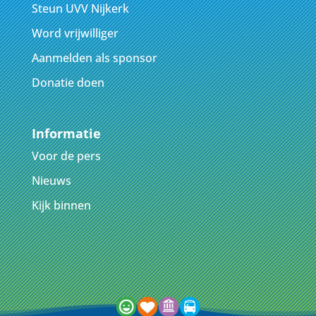
Steun UVV Nijkerk
Word vrijwilliger
Aanmelden als sponsor
Donatie doen
Informatie
Voor de pers
Nieuws
Kijk binnen