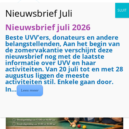
Nieuwsbrief juli 2026
Beste UVV’ers, donateurs en andere
« Alle Evenementen
belangstellenden, Aan het begin van
de zomervakantie verschijnt deze
Evenementenreeks:
Biljarten
nieuwsbrief nog met de laatste
Biljarten
informatie over UVV en haar
activiteiten. Van 20 juli tot en met 28
augustus liggen de meeste
2 februari 2027 @ 09:00
-
12:00
activiteiten stil. Enkele gaan door.
In…
Lees meer