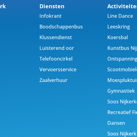
rk
Diensten
Activiteit
Infokrant
Line Dance
Boodschappenbus
Leeskring
Klussendienst
Koersbal
Luisterend oor
Kunstbus Ni
Telefooncirkel
Ontspanning
Vervoersservice
Scootmobiel
Zaalverhuur
Moespluktui
Gymnastiek
Soos Nijker
Recreatief F
Dansen
Soos Nijkerk