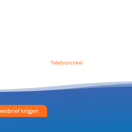
Telefooncirkel
wsbrief krijgen