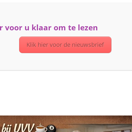
 voor u klaar om te lezen
ME
ACTIVITEITEN
DIENSTEN
OVER UVV
Klik hier voor de nieuwsbrief