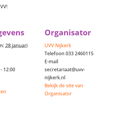
UVV!
gevens
Organisator
m:
28 januari
UVV Nijkerk
Telefoon
033 2460115
E-mail
 - 12:00
secretariaat@uvv-
nijkerk.nl
Bekijk de site van
ten
Organisator