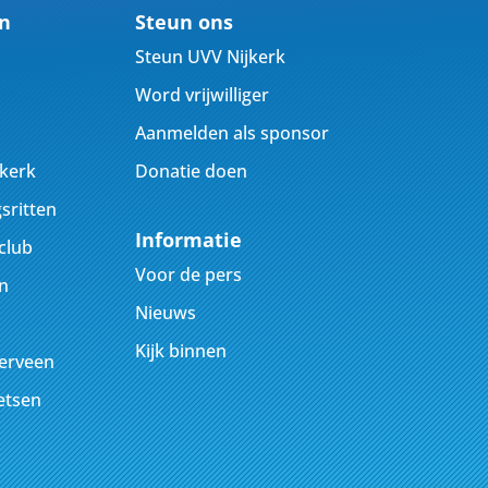
en
Steun ons
Steun UVV Nijkerk
Word vrijwilliger
Aanmelden als sponsor
jkerk
Donatie doen
sritten
Informatie
club
Voor de pers
n
Nieuws
Kijk binnen
kerveen
ietsen