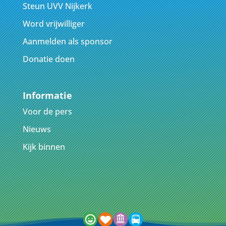
Steun UVV Nijkerk
Word vrijwilliger
Aanmelden als sponsor
Donatie doen
Informatie
Voor de pers
Nieuws
Kijk binnen