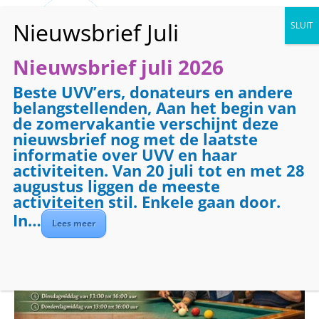
Nieuwsbrief juli 2026
Beste UVV’ers, donateurs en andere
« Alle Evenementen
belangstellenden, Aan het begin van
de zomervakantie verschijnt deze
Evenementenreeks:
Biljarten
nieuwsbrief nog met de laatste
Biljarten
informatie over UVV en haar
activiteiten. Van 20 juli tot en met 28
augustus liggen de meeste
11 januari 2027 @ 09:00
-
12:00
activiteiten stil. Enkele gaan door.
In…
Lees meer