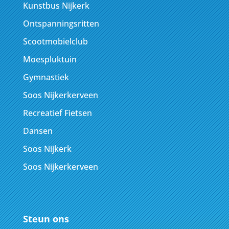
Kunstbus Nijkerk
Ontspanningsritten
Scootmobielclub
Moespluktuin
Gymnastiek
Soos Nijkerkerveen
Recreatief Fietsen
Dansen
Soos Nijkerk
Soos Nijkerkerveen
Steun ons