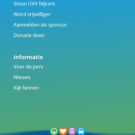
Steun UVV Nijkerk
Word vrijwilliger
Aanmelden als sponsor
Donatie doen
Informatie
Voor de pers
Nieuws
Kijk binnen