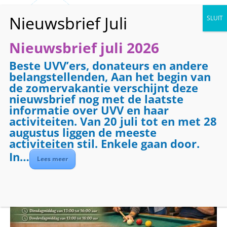
Nieuwsbrief juli 2026
Beste UVV’ers, donateurs en andere
« Alle Evenementen
belangstellenden, Aan het begin van
de zomervakantie verschijnt deze
Evenementenreeks:
Biljarten
nieuwsbrief nog met de laatste
Biljarten
informatie over UVV en haar
activiteiten. Van 20 juli tot en met 28
augustus liggen de meeste
december 28 @ 09:00
-
12:00
activiteiten stil. Enkele gaan door.
In…
Lees meer