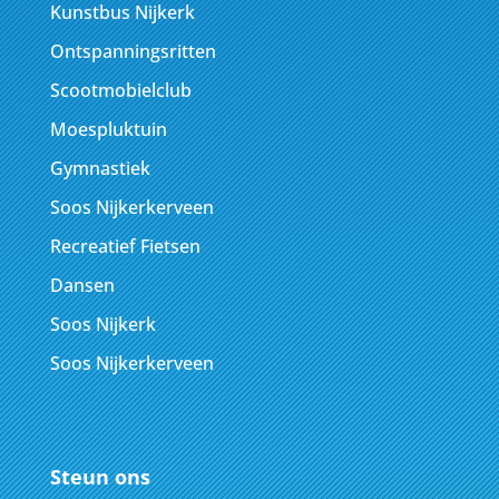
Kunstbus Nijkerk
Ontspanningsritten
Scootmobielclub
Moespluktuin
Gymnastiek
Soos Nijkerkerveen
Recreatief Fietsen
Dansen
Soos Nijkerk
Soos Nijkerkerveen
Steun ons