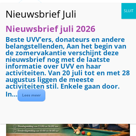
Nieuwsbrief juli 2026
Beste UVV’ers, donateurs en andere
« Alle Evenementen
belangstellenden, Aan het begin van
de zomervakantie verschijnt deze
Evenementenreeks:
Biljarten
nieuwsbrief nog met de laatste
Biljarten
informatie over UVV en haar
activiteiten. Van 20 juli tot en met 28
augustus liggen de meeste
december 18 @ 09:00
-
12:00
activiteiten stil. Enkele gaan door.
In…
Lees meer