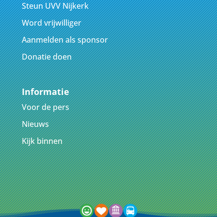
Steun UVV Nijkerk
Word vrijwilliger
Aanmelden als sponsor
Donatie doen
Informatie
Voor de pers
Nieuws
Kijk binnen