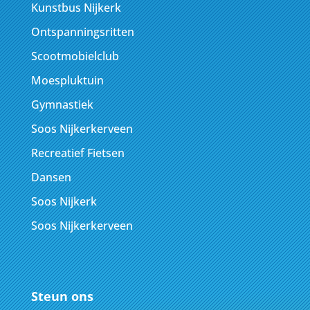
Kunstbus Nijkerk
Ontspanningsritten
Scootmobielclub
Moespluktuin
Gymnastiek
Soos Nijkerkerveen
Recreatief Fietsen
Dansen
Soos Nijkerk
Soos Nijkerkerveen
Steun ons