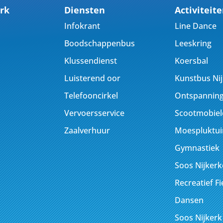
rk
Diensten
Activiteit
Infokrant
Line Dance
Boodschappenbus
Leeskring
Klussendienst
Koersbal
Luisterend oor
Kunstbus Ni
Telefooncirkel
Ontspanning
Vervoersservice
Scootmobiel
Zaalverhuur
Moespluktui
Gymnastiek
Soos Nijker
Recreatief F
Dansen
Soos Nijkerk