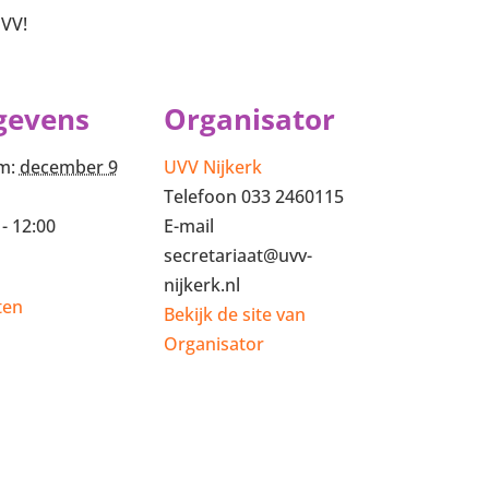
UVV!
gevens
Organisator
m:
december 9
UVV Nijkerk
Telefoon
033 2460115
 - 12:00
E-mail
secretariaat@uvv-
nijkerk.nl
ten
Bekijk de site van
Organisator