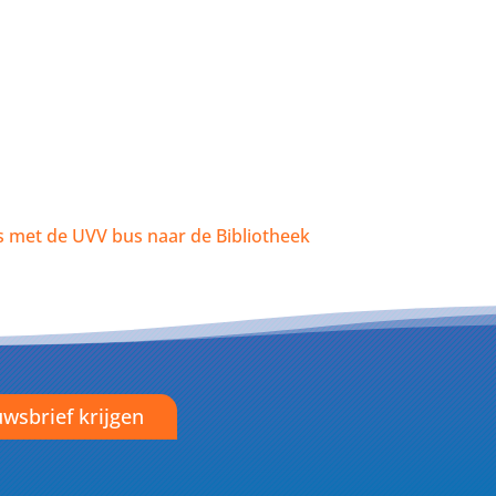
s met de UVV bus naar de Bibliotheek
wsbrief krijgen