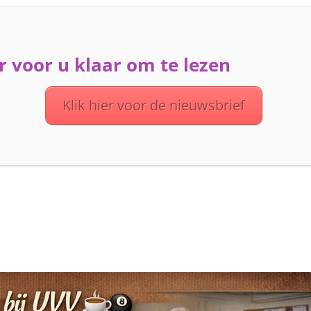
 voor u klaar om te lezen
ME
ACTIVITEITEN
DIENSTEN
OVER UVV
Klik hier voor de nieuwsbrief