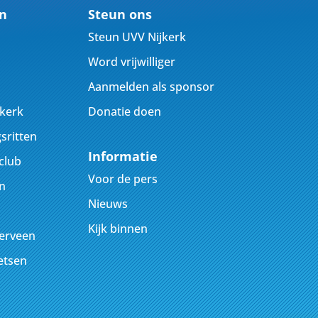
en
Steun ons
Steun UVV Nijkerk
Word vrijwilliger
Aanmelden als sponsor
jkerk
Donatie doen
sritten
Informatie
club
Voor de pers
n
Nieuws
Kijk binnen
kerveen
ietsen