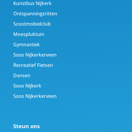
Kunstbus Nijkerk
Ontspanningsritten
Scootmobielclub
Moespluktuin
Gymnastiek
Soos Nijkerkerveen
Recreatief Fietsen
Dansen
Soos Nijkerk
Soos Nijkerkerveen
Steun ons