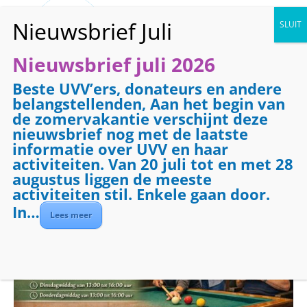
Nieuwsbrief juli 2026
Beste UVV’ers, donateurs en andere
« Alle Evenementen
belangstellenden, Aan het begin van
de zomervakantie verschijnt deze
Evenementenreeks:
Biljarten
nieuwsbrief nog met de laatste
Biljarten
informatie over UVV en haar
activiteiten. Van 20 juli tot en met 28
augustus liggen de meeste
november 11 @ 09:00
-
12:00
activiteiten stil. Enkele gaan door.
In…
Lees meer