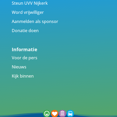
Steun UVV Nijkerk
Word vrijwilliger
Aanmelden als sponsor
Donatie doen
Informatie
Voor de pers
Nieuws
Kijk binnen