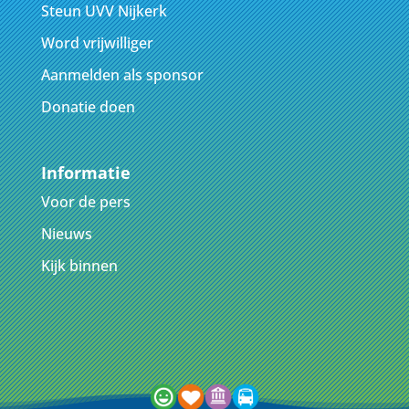
Steun UVV Nijkerk
Word vrijwilliger
Aanmelden als sponsor
Donatie doen
Informatie
Voor de pers
Nieuws
Kijk binnen