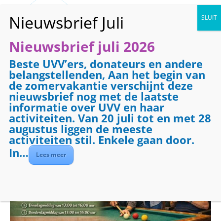
Nieuwsbrief juli 2026
Beste UVV’ers, donateurs en andere
« Alle Evenementen
belangstellenden, Aan het begin van
de zomervakantie verschijnt deze
Evenementenreeks:
Biljarten
nieuwsbrief nog met de laatste
Biljarten
informatie over UVV en haar
activiteiten. Van 20 juli tot en met 28
augustus liggen de meeste
oktober 9 @ 09:00
-
12:00
activiteiten stil. Enkele gaan door.
In…
Lees meer