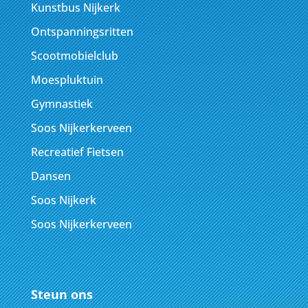
Kunstbus Nijkerk
Ontspanningsritten
Scootmobielclub
Moespluktuin
Gymnastiek
Soos Nijkerkerveen
Recreatief Fietsen
Dansen
Soos Nijkerk
Soos Nijkerkerveen
Steun ons