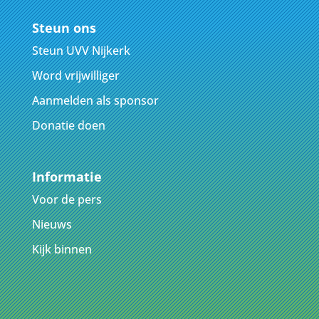
Steun ons
Steun UVV Nijkerk
Word vrijwilliger
Aanmelden als sponsor
Donatie doen
Informatie
Voor de pers
Nieuws
Kijk binnen