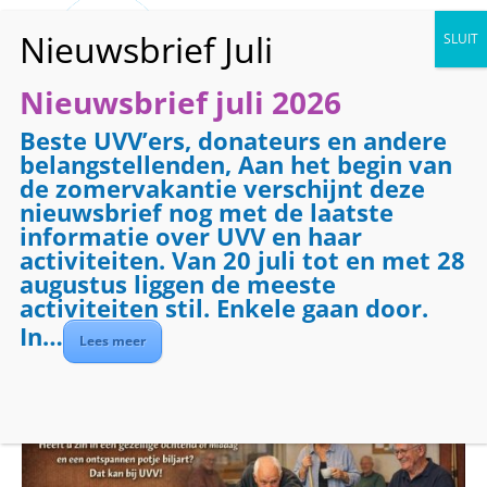
Nieuwsbrief juli 2026
Beste UVV’ers, donateurs en andere
« Alle Evenementen
belangstellenden, Aan het begin van
de zomervakantie verschijnt deze
Dit evenement is voorbij.
nieuwsbrief nog met de laatste
informatie over UVV en haar
activiteiten. Van 20 juli tot en met 28
Evenementenreeks:
Biljarten
augustus liggen de meeste
Biljarten
activiteiten stil. Enkele gaan door.
In…
Lees meer
juli 15 @ 09:00
-
12:00