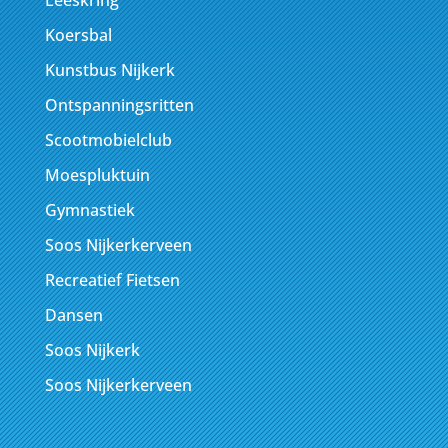
Koersbal
Kunstbus Nijkerk
Ontspanningsritten
Scootmobielclub
Moespluktuin
Gymnastiek
Soos Nijkerkerveen
Recreatief Fietsen
Dansen
Soos Nijkerk
Soos Nijkerkerveen