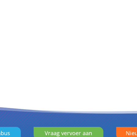
nbus
Vraag vervoer aan
Nieu