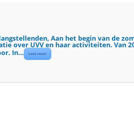
ME
ACTIVITEITEN
DIENSTEN
OVER UVV
langstellenden, Aan het begin van de zo
ie over UVV en haar activiteiten. Van 20
oor. In…
Lees meer