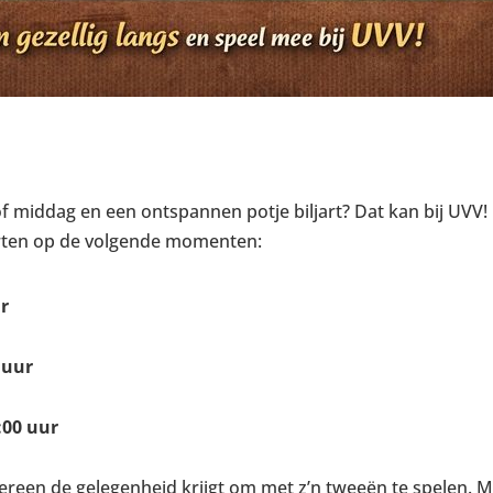
of middag en een ontspannen potje biljart? Dat kan bij UVV!
arten op de volgende momenten:
r
 uur
:00 uur
ereen de gelegenheid krijgt om met z’n tweeën te spelen. Mo