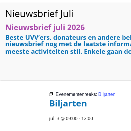
Nieuwsbrief juli 2026
HO
Beste UVV’ers, donateurs en andere be
nieuwsbrief nog met de laatste informat
meeste activiteiten stil. Enkele gaan d
« Alle Evenementen
Dit evenement is voorbij.
Evenementenreeks:
Biljarten
Biljarten
juli 3 @ 09:00
-
12:00