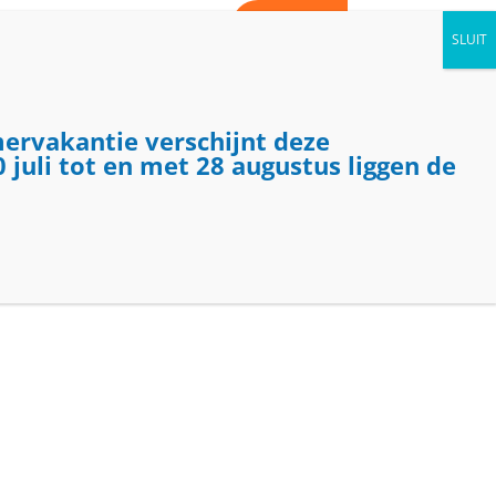
WORD VRIJWILLIGER
CONTACT
AGENDA
NIEUWS
KIJK BINNEN
mervakantie verschijnt deze
 juli tot en met 28 augustus liggen de