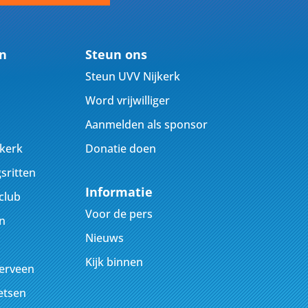
en
Steun ons
Steun UVV Nijkerk
Word vrijwilliger
Aanmelden als sponsor
jkerk
Donatie doen
sritten
Informatie
club
Voor de pers
n
Nieuws
Kijk binnen
kerveen
ietsen