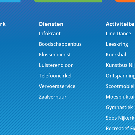
rk
Diensten
Activiteit
Infokrant
Line Dance
Boodschappenbus
Leeskring
Klussendienst
Koersbal
Luisterend oor
Kunstbus Ni
Telefooncirkel
Ontspanning
Vervoersservice
Scootmobiel
Zaalverhuur
Moespluktui
Gymnastiek
Soos Nijker
Recreatief F