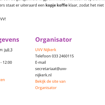
ers staat er uiteraard een
kopje koffie
klaar, zodat het niet 
UVV!
gevens
Organisator
m:
juli 3
UVV Nijkerk
Telefoon
033 2460115
 - 12:00
E-mail
secretariaat@uvv-
nijkerk.nl
ten
Bekijk de site van
Organisator