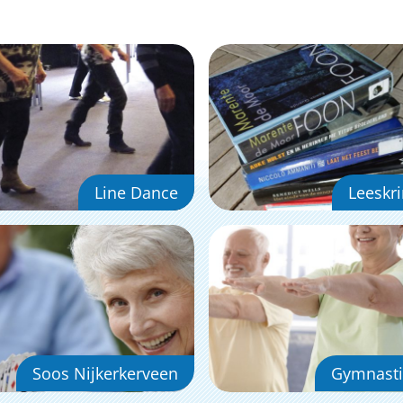
Line Dance
Leeskr
Soos Nijkerkerveen
Gymnasti