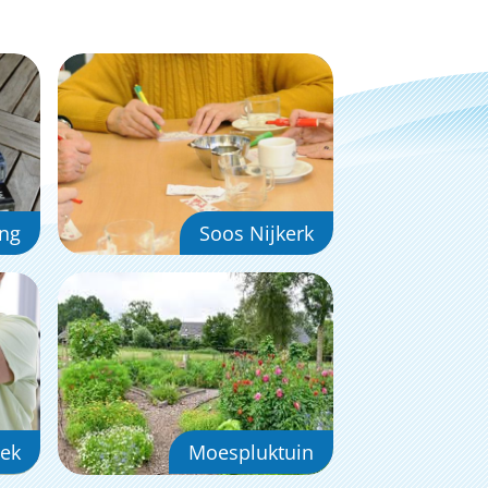
ing
Soos Nijkerk
ek
Moespluktuin