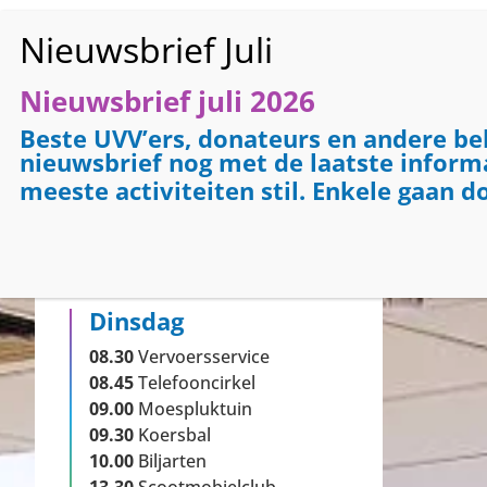
Nieuwsbrief juli 2026
HO
Beste UVV’ers, donateurs en andere be
nieuwsbrief nog met de laatste informat
meeste activiteiten stil. Enkele gaan d
Activiteiten vandaag
Dinsdag
08.30
Vervoersservice
08.45
Telefooncirkel
09.00
Moespluktuin
09.30
Koersbal
10.00
Biljarten