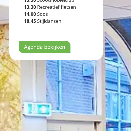
13.30
Scootmobielclub
13.30
Recreatief fietsen
14.00
Soos
18.45
Stijldansen
Agenda bekijken