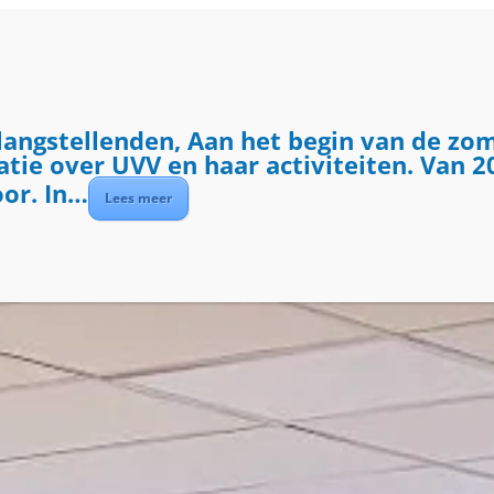
ME
ACTIVITEITEN
DIENSTEN
OVER UVV
langstellenden, Aan het begin van de zo
ie over UVV en haar activiteiten. Van 20
oor. In…
Lees meer