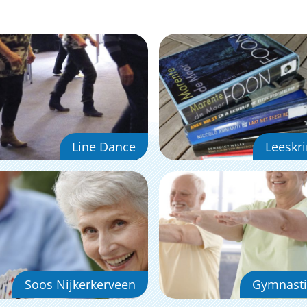
Line Dance
Leeskr
Soos Nijkerkerveen
Gymnasti