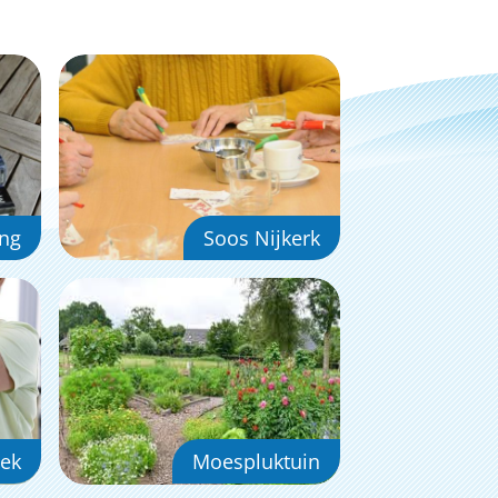
ing
Soos Nijkerk
ek
Moespluktuin