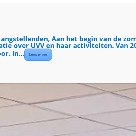
ME
ACTIVITEITEN
DIENSTEN
OVER UVV
langstellenden, Aan het begin van de zo
ie over UVV en haar activiteiten. Van 20
oor. In…
Lees meer