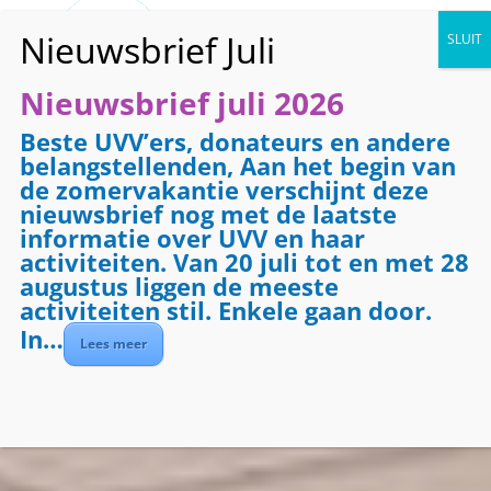
Nieuwsbrief juli 2026
Beste UVV’ers, donateurs en andere
belangstellenden, Aan het begin van
de zomervakantie verschijnt deze
Activiteiten vandaag
nieuwsbrief nog met de laatste
informatie over UVV en haar
activiteiten. Van 20 juli tot en met 28
Zaterdag
augustus liggen de meeste
activiteiten stil. Enkele gaan door.
Geen
activiteiten
In…
Agenda bekijken
Lees meer