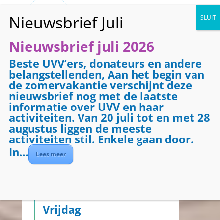
Nieuwsbrief juli 2026
Beste UVV’ers, donateurs en andere
belangstellenden, Aan het begin van
de zomervakantie verschijnt deze
Activiteiten vandaag
nieuwsbrief nog met de laatste
informatie over UVV en haar
Donderdag
activiteiten. Van 20 juli tot en met 28
augustus liggen de meeste
08.30
Vervoersservice
activiteiten stil. Enkele gaan door.
08.45
Telefooncirkel
09.00
Gymnastiek (1)
In…
Lees meer
10.00
Gymnastiek (2)
11.00
Gymnastiek (3)
11.00
Leeskring Bieb/UVV Nijkerk
(één keer in de zes weken)
14.00
Soos
Vrijdag