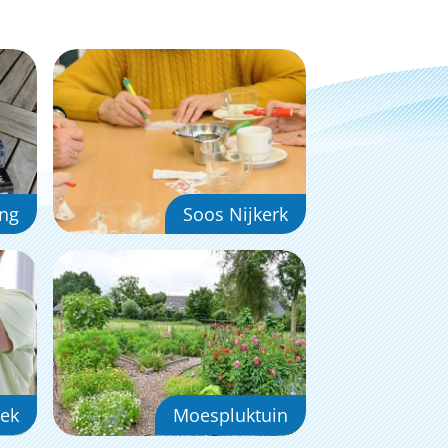
ing
Soos Nijkerk
ek
Moespluktuin