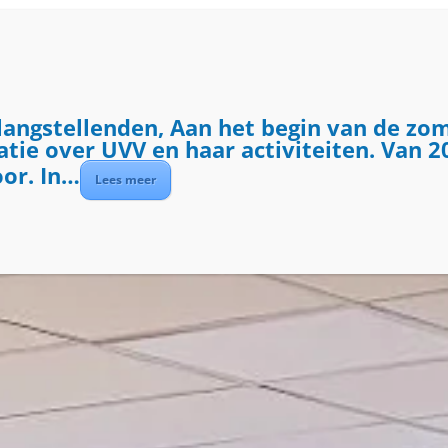
ME
ACTIVITEITEN
DIENSTEN
OVER UVV
langstellenden, Aan het begin van de zo
ie over UVV en haar activiteiten. Van 20
oor. In…
Lees meer