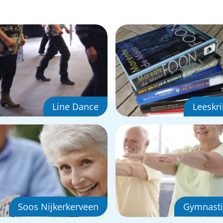
Line Dance
Leeskr
Soos Nijkerkerveen
Gymnasti