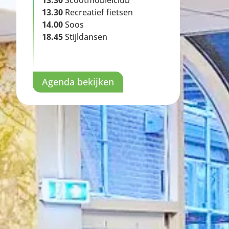
13.30
Scootmobielclub
13.30
Recreatief fietsen
14.00
Soos
18.45
Stijldansen
Agenda bekijken