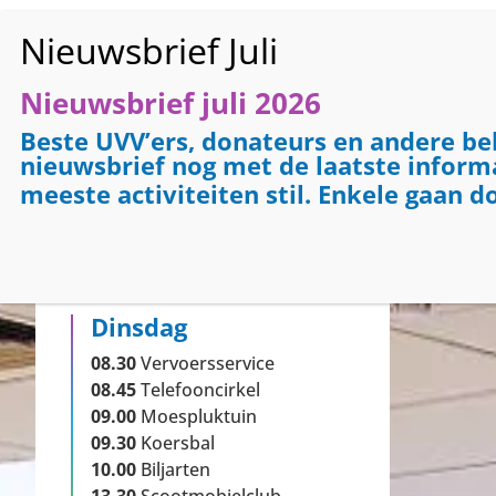
Nieuwsbrief juli 2026
HO
Beste UVV’ers, donateurs en andere be
nieuwsbrief nog met de laatste informat
meeste activiteiten stil. Enkele gaan d
Activiteiten vandaag
Dinsdag
08.30
Vervoersservice
08.45
Telefooncirkel
09.00
Moespluktuin
09.30
Koersbal
10.00
Biljarten