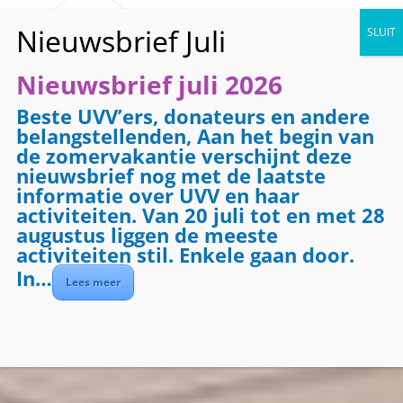
Nieuwsbrief juli 2026
Beste UVV’ers, donateurs en andere
belangstellenden, Aan het begin van
de zomervakantie verschijnt deze
Activiteiten vandaag
nieuwsbrief nog met de laatste
informatie over UVV en haar
Zondag
activiteiten. Van 20 juli tot en met 28
augustus liggen de meeste
Geen
activiteiten
activiteiten stil. Enkele gaan door.
In…
Lees meer
Agenda bekijken